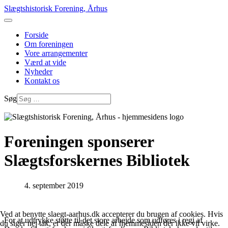
Slægtshistorisk Forening, Århus
Forside
Om foreningen
Vore arrangementer
Værd at vide
Nyheder
Kontakt os
Søg
Foreningen sponserer
Slægtsforskernes Bibliotek
4. september 2019
Ved at benytte slaegt-aarhus.dk accepterer du brugen af cookies. Hvis
For at udtrykke støtte til det store arbejde som udføres i regi af
du siger nej tak, er der måske dele af hjemmesiden der ikke vil virke.