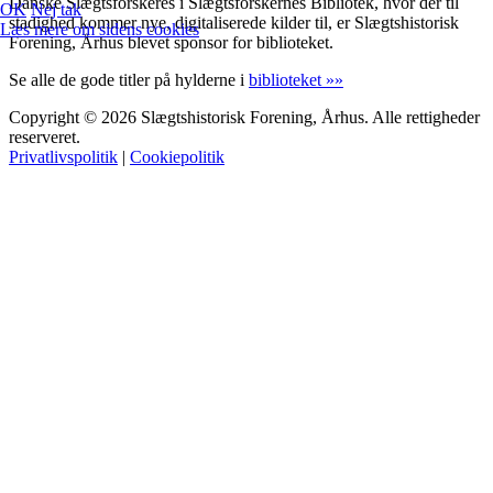
Danske Slægtsforskeres i Slægtsforskernes Bibliotek, hvor der til
OK
Nej tak
stadighed kommer nye, digitaliserede kilder til, er Slægtshistorisk
Læs mere om sidens cookies
Forening, Århus blevet sponsor for biblioteket.
Se alle de gode titler på hylderne i
biblioteket »»
Copyright © 2026 Slægtshistorisk Forening, Århus. Alle rettigheder
reserveret.
Privatlivspolitik
|
Cookiepolitik