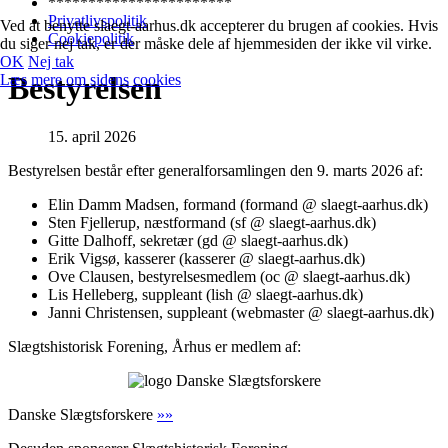
***********************
Privatlivspolitik
Ved at benytte slaegt-aarhus.dk accepterer du brugen af cookies. Hvis
Cookiepolitik
du siger nej tak, er der måske dele af hjemmesiden der ikke vil virke.
OK
Nej tak
Bestyrelsen
Læs mere om sidens cookies
15. april 2026
Bestyrelsen består efter generalforsamlingen den 9. marts 2026 af:
Elin Damm Madsen, formand (formand @ slaegt-aarhus.dk)
Sten Fjellerup, næstformand (sf @ slaegt-aarhus.dk)
Gitte Dalhoff, sekretær (gd @ slaegt-aarhus.dk)
Erik Vigsø, kasserer (kasserer @ slaegt-aarhus.dk)
Ove Clausen, bestyrelsesmedlem (oc @ slaegt-aarhus.dk)
Lis Helleberg, suppleant (lish @ slaegt-aarhus.dk)
Janni Christensen, suppleant (webmaster @ slaegt-aarhus.dk)
Slægtshistorisk Forening, Århus er medlem af:
Danske Slægtsforskere
»»