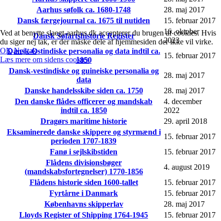
Aarhus søfolk ca. 1680-1748
28. maj 2017
Dansk færgejournal ca. 1675 til nutiden
15. februar 2017
16. oktober
Ved at benytte slaegt-aarhus.dk accepterer du brugen af cookies. Hvis
Dansk Søfartshistorie Register
2023
du siger nej tak, er der måske dele af hjemmesiden der ikke vil virke.
OK
Nej tak
Dansk-Ostindiske personalia og data indtil ca.
15. februar 2017
Læs mere om sidens cookies
1850
Dansk-vestindiske og guineiske personalia og
28. maj 2017
data
Danske handelsskibe siden ca. 1750
28. maj 2017
Den danske flådes officerer og mandskab
4. december
indtil ca. 1850
2022
Dragørs maritime historie
29. april 2018
Eksaminerede danske skippere og styrmænd i
15. februar 2017
perioden 1707-1839
Fanø i sejlskibstiden
15. februar 2017
Flådens divisionsbøger
4. august 2019
(mandskabsfortegnelser) 1770-1856
Flådens historie siden 1600-tallet
15. februar 2017
Fyrtårne i Danmark
15. februar 2017
Københavns skipperlav
28. maj 2017
Lloyds Register of Shipping 1764-1945
15. februar 2017