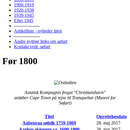
1900-1919
1920-1938
1939-1945
Efter 1945
------------------
Artikelliste - nyheder først
------------------
Andre nyttige links om søfart
Kontakt vedr. søfart
Før 1800
Asiatisk Kompagnis fregat "Christianshavn"
anløber Cape Town på rejse til Tranquebar (Museet for
Søfart)
Titel
Oprettelsesdato
Aabenraa søfolk 1759-1869
28. maj 2017
Aarhus skippere ca. 1600-1900
28. maj 2017