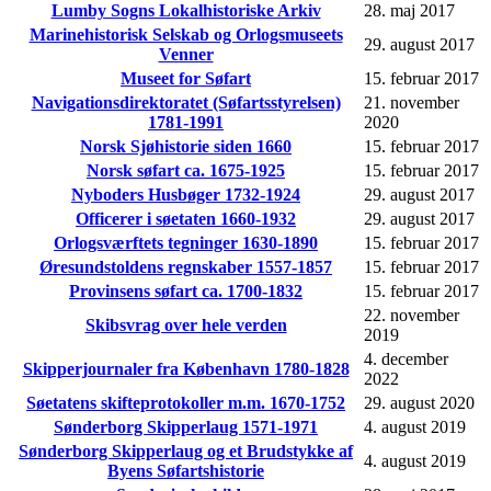
Lumby Sogns Lokalhistoriske Arkiv
28. maj 2017
Marinehistorisk Selskab og Orlogsmuseets
29. august 2017
Venner
Museet for Søfart
15. februar 2017
Navigationsdirektoratet (Søfartsstyrelsen)
21. november
1781-1991
2020
Norsk Sjøhistorie siden 1660
15. februar 2017
Norsk søfart ca. 1675-1925
15. februar 2017
Nyboders Husbøger 1732-1924
29. august 2017
Officerer i søetaten 1660-1932
29. august 2017
Orlogsværftets tegninger 1630-1890
15. februar 2017
Øresundstoldens regnskaber 1557-1857
15. februar 2017
Provinsens søfart ca. 1700-1832
15. februar 2017
22. november
Skibsvrag over hele verden
2019
4. december
Skipperjournaler fra København 1780-1828
2022
Søetatens skifteprotokoller m.m. 1670-1752
29. august 2020
Sønderborg Skipperlaug 1571-1971
4. august 2019
Sønderborg Skipperlaug og et Brudstykke af
4. august 2019
Byens Søfartshistorie