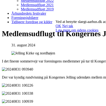
Medlemsudflugt 2022
Medlemsudflugt 2021
Medlemsudflugt 2019
Århundredets festivaler
Foreningsjubilæer
Ved at benytte slaegt-aarhus.dk ac
Tidligere foredrag og kilder
OK
Nej tak
Læs mere om sidens cookies
Medlemsudflugt til Kongernes J
31. august 2024
I det fineste sommervejr var foreningens medlemmer på tur til Konge
Der var kyndig rundvisning på Kongernes Jelling udendørs mellem m